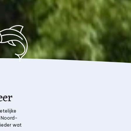
eer
telijke
n Noord-
 ieder wat