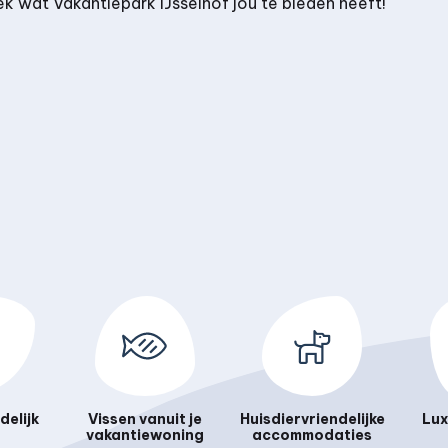
ek wat Vakantiepark IJsselhof jou te bieden heeft!
delijk
Vissen vanuit je
Huisdiervriendelijke
Lux
vakantiewoning
accommodaties