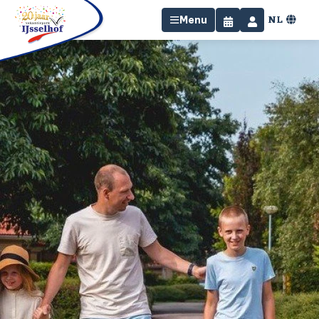
NL
Menu
Home
Overnachten
Faciliteiten
Omgeving
Specials
Contact