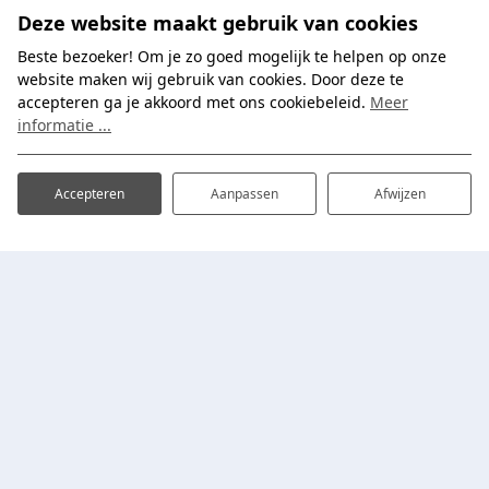
Deze website maakt gebruik van cookies
Faciliteiten
Omgeving
Beste bezoeker! Om je zo goed mogelijk te helpen op onze
Plattegrond
website maken wij gebruik van cookies. Door deze te
Inschrijven
accepteren ga je akkoord met ons cookiebeleid.
Meer
Contact
nieuwsbrief
informatie ...
Mijn IJsselhof
Thema's
Schoolvakanties
Accepteren
Aanpassen
Afwijzen
Weekendje weg
© 2026 - Website ♥ Prosuco
Cookies & privacy