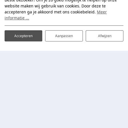
website maken wij gebruik van cookies. Door deze te
accepteren ga je akkoord met ons cookiebeleid.
Meer
informatie ...
Accepteren
Aanpassen
Afwijzen
Adres
Plan je bezoek
Vakantiewoningen
Proefpolder 4-720
1619 EH Andijk
,
Noord-
Safari Lodges
Holland
Vissen
Zoek en boek
+31 (0)228-591926
info@ijsselhof.nl
Mijn IJsselhof