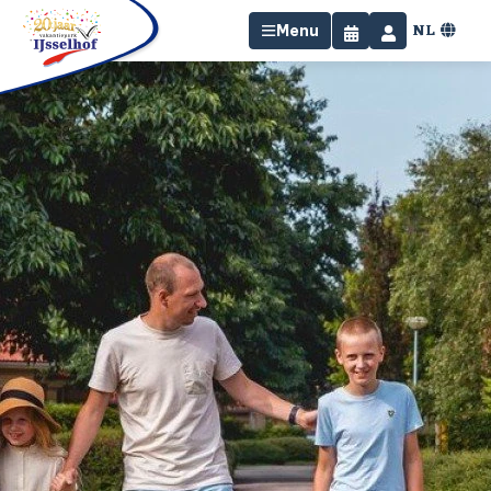
NL
Menu
Home
Overnachten
Faciliteiten
Omgeving
Specials
Contact