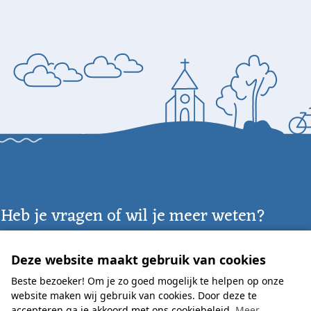
Heb je vragen of wil je meer weten?
Neem dan contact met ons op! Wij helpen je bij het vinden
van jouw ideale vakantie.
Deze website maakt gebruik van cookies
Beste bezoeker! Om je zo goed mogelijk te helpen op onze
+31 (0)228-591926
info@ijsselhof.nl
website maken wij gebruik van cookies. Door deze te
accepteren ga je akkoord met ons cookiebeleid.
Meer