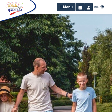
NL
Menu
Home
Overnachten
Faciliteiten
Omgeving
Specials
Contact