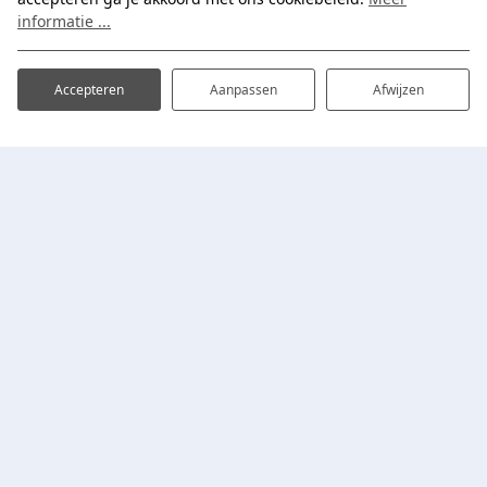
informatie ...
Accepteren
Aanpassen
Afwijzen
Adres
Plan je bezoek
Vakantiewoningen
Proefpolder 4-720
1619 EH Andijk
,
Noord-
Safari Lodges
Holland
Vissen