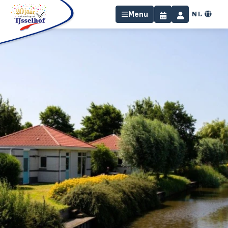
NL
Menu
Home
Overnachten
Faciliteiten
Omgeving
Specials
Contact