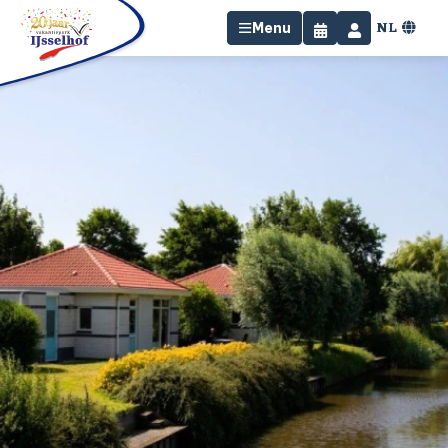
NL
Menu
Home
Overnachten
Faciliteiten
Omgeving
Specials
Contact