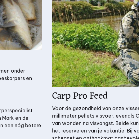
mmen onder
roeskarpers en
Carp Pro Feed
Voor de gezondheid van onze vissen 
perspecialist
millimeter pellets visvoer, evenals
an Mark en de
van wonden na visvangst. Beide kun 
n een nóg betere
het reserveren van je vakantie. Bij 
schepnet en onthaakmat aanbevole