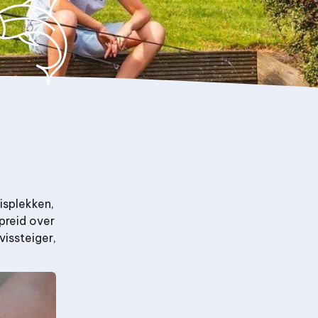
visplekken,
preid over
issteiger,