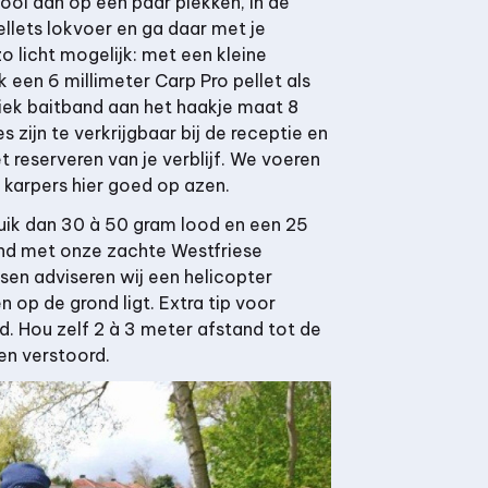
ooi dan op een paar plekken, in de
ellets lokvoer en ga daar met je
o licht mogelijk: met een kleine
 een 6 millimeter Carp Pro pellet als
iek baitband aan het haakje maat 8
s zijn te verkrijgbaar bij de receptie en
t reserveren van je verblijf. We voeren
 karpers hier goed op azen.
ruik dan 30 à 50 gram lood en een 25
band met onze zachte Westfriese
sen adviseren wij een helicopter
n op de grond ligt. Extra tip voor
d. Hou zelf 2 à 3 meter afstand tot de
en verstoord.