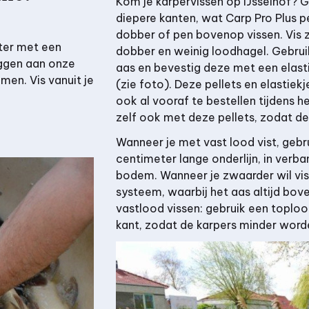
Kom je karpervissen op IJsselhof? G
diepere kanten, wat Carp Pro Plus p
dobber of pen bovenop vissen. Vis z
ter met een
dobber en weinig loodhagel. Gebruik
iggen aan onze
aas en bevestig deze met een elast
en. Vis vanuit je
(zie foto). Deze pellets en elastiekje
ook al vooraf te bestellen tijdens he
zelf ook met deze pellets, zodat de
Wanneer je met vast lood vist, geb
centimeter lange onderlijn, in ver
bodem. Wanneer je zwaarder wil vis
systeem, waarbij het aas altijd bove
vastlood vissen: gebruik een toploo
kant, zodat de karpers minder word