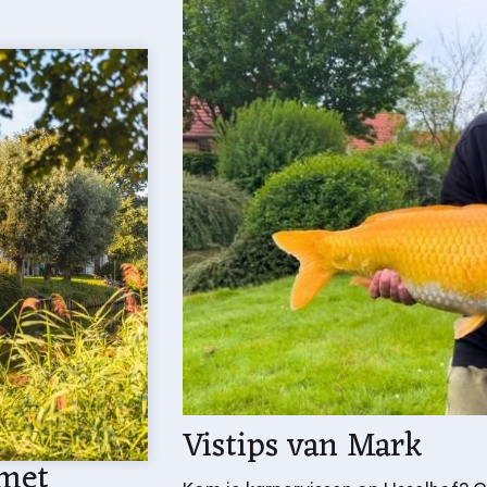
Vistips van Mark
 met